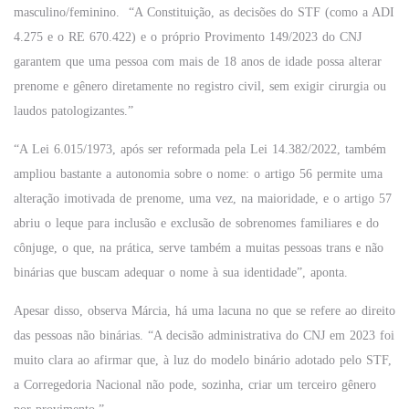
masculino/feminino. “A Constituição, as decisões do STF (como a ADI
4.275 e o RE 670.422) e o próprio Provimento 149/2023 do CNJ
garantem que uma pessoa com mais de 18 anos de idade possa alterar
prenome e gênero diretamente no registro civil, sem exigir cirurgia ou
laudos patologizantes.”
“A Lei 6.015/1973, após ser reformada pela Lei 14.382/2022, também
ampliou bastante a autonomia sobre o nome: o artigo 56 permite uma
alteração imotivada de prenome, uma vez, na maioridade, e o artigo 57
abriu o leque para inclusão e exclusão de sobrenomes familiares e do
cônjuge, o que, na prática, serve também a muitas pessoas trans e não
binárias que buscam adequar o nome à sua identidade”, aponta.
Apesar disso, observa Márcia, há uma lacuna no que se refere ao direito
das pessoas não binárias. “A decisão administrativa do CNJ em 2023 foi
muito clara ao afirmar que, à luz do modelo binário adotado pelo STF,
a Corregedoria Nacional não pode, sozinha, criar um terceiro gênero