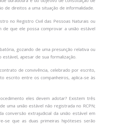
ade duradoura e do objetivo de constituição de
ção de direitos a uma situação de informalidade.
stro no Registro Civil das Pessoas Naturais ou
fim de que ele possa comprovar a união estável
obatória, gozando de uma presunção relativa ou
ão estável, apesar de sua formalização.
ontrato de convivência, celebrado por escrito,
ato escrito entre os companheiros, aplica-se às
procedimento eles devem adotar? Existem três
de uma união estável não registrada no RCPN;
 conversão extrajudicial da união estável em
re-se que as duas primeiras hipóteses serão