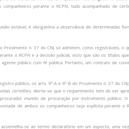
s companheiros perante o RCPN, tudo acompanhado de certi
 união estável, é obrigatória a observância de determinadas fo
3º, do Provimento n. 37 do CNJ só admitem, como registráveis,
perante o RCPN e a decisão judicial, visto que são os títulos q
agente público com fé pública. Portanto, um contrato de convi
registro público, os arts. 9º-A e 9º-B do Provimento n. 37 do C
idas certidões. Alerte-se que o requerimento tem de ser ap
procurador munido de procuração por instrumento público. O 
 vontade de ambos os companheiros seja explícita perante o
to assemelha-se ao termo declaratório em um aspecto, uma 