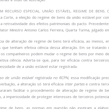
EM RECURSO ESPECIAL. UNIÃO ESTÁVEL. REGIME DE BENS.
Corte, a eleição do regime de bens da união estável por con
 a retroatividade dos efeitos patrimoniais do pacto. Precedente
elator Ministro Antonio Carlos Ferreira, Quarta Turma, julgado
ia de alteração de regime de bens terá eficácia, ao menos, en
os que tenham efetiva ciência dessa alteração. Em se tratand
o, os companheiros podem mudar o regime de bens por meio de 
tiva ciência. Advirta-se que, para ter eficácia contra terceir
essidade de a união estável estar registrada.
so de união estável registrada no RCPN
, essa modificação pre
verbação, a alteração só terá eficácia
inter partes
e contra terce
raram facilitar o procedimento de alteração de regime de be
ro, a imperiosidade de proteger interesses de terceiros potenci
gime de bens, as normas em questão não exigiram a elabora