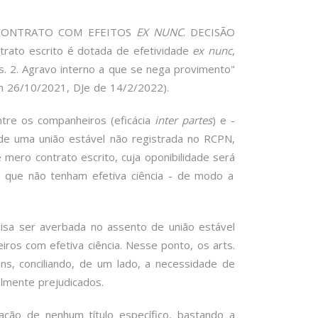
 CONTRATO COM EFEITOS
EX NUNC
. DECISÃO
trato escrito é dotada de efetividade
ex nunc
,
s. 2. Agravo interno a que se nega provimento"
 em 26/10/2021, DJe de 14/2/2022).
tre os companheiros (eficácia
inter partes
) e -
o de uma união estável não registrada no RCPN,
mero contrato escrito, cuja oponibilidade será
os que não tenham efetiva ciência - de modo a
cisa ser averbada no assento de união estável
iros com efetiva ciência. Nesse ponto, os arts.
ns, conciliando, de um lado, a necessidade de
almente prejudicados.
ção de nenhum título específico, bastando a