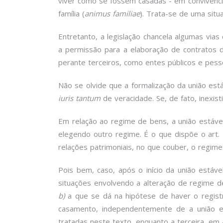
viver como se fossem casadas - em convivência
família (
animus familiae
). Trata-se de uma situa
Entretanto, a legislação chancela algumas via
a permissão para a elaboração de contratos de
perante terceiros, como entes públicos e pesso
Não se olvide que a formalização da união est
iuris tantum
de veracidade. Se, de fato, inexist
Em relação ao regime de bens, a união estável
elegendo outro regime. É o que dispõe o art. 
relações patrimoniais, no que couber, o regim
Pois bem, caso, após o início da união está
situações envolvendo a alteração de regime d
b)
a que se dá na hipótese de haver o regist
casamento, independentemente de a união es
tratadas neste texto, enquanto a terceira, em 