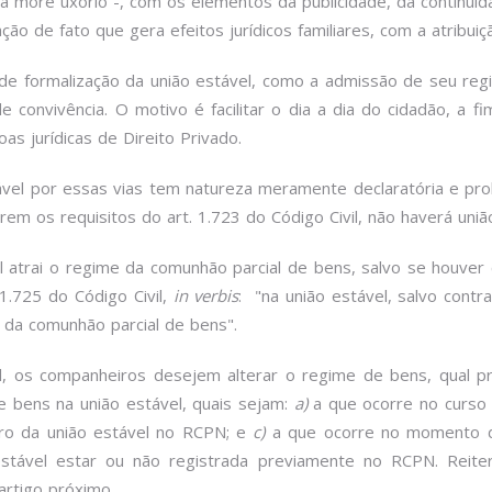
 more uxorio -, com os elementos da publicidade, da continuid
ção de fato que gera efeitos jurídicos familiares, com a atribui
s de formalização da união estável, como a admissão de seu regi
 convivência. O motivo é facilitar o dia a dia do cidadão, a 
as jurídicas de Direito Privado.
ável por essas vias tem natureza meramente declaratória e pr
irem os requisitos do art. 1.723 do Código Civil, não haverá uni
 atrai o regime da comunhão parcial de bens, salvo se houver c
1.725 do Código Civil,
in verbis
: "na união estável, salvo contr
e da comunhão parcial de bens".
vel, os companheiros desejem alterar o regime de bens, qual 
e bens na união estável, quais sejam:
a)
a que ocorre no curso 
ro da união estável no RCPN; e
c)
a que ocorre no momento da
tável estar ou não registrada previamente no RCPN. Reite
artigo próximo.