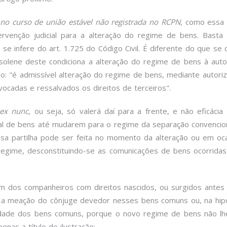
no curso de união estável não registrada no RCPN
, como essa 
tervenção judicial para a alteração do regime de bens. Bast
 se infere do art. 1.725 do Código Civil. É diferente do que 
lene deste condiciona a alteração do regime de bens à autoriz
ão: "é admissível alteração do regime de bens, mediante autor
ocadas e ressalvados os direitos de terceiros".
ex nunc
, ou seja, só valerá daí para a frente, e não eficáci
al de bens até mudarem para o regime da separação convencion
Essa partilha pode ser feita no momento da alteração ou em oc
 regime, desconstituindo-se as comunicações de bens ocorrida
um dos companheiros com direitos nascidos, ou surgidos antes
ir a meação do cônjuge devedor nesses bens comuns ou, na hip
lidade dos bens comuns, porque o novo regime de bens não lhes
enas a título de ilustração: