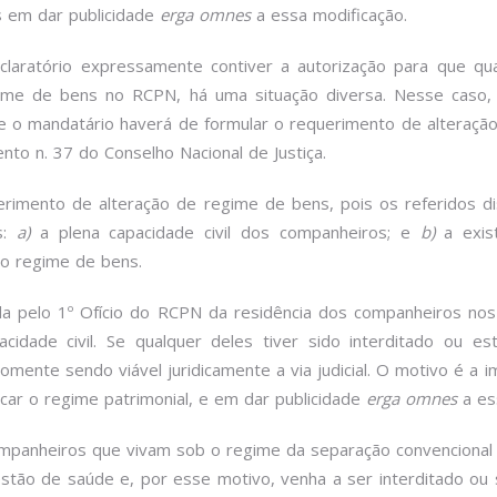
 em dar publicidade
erga omnes
a essa modificação.
declaratório expressamente contiver a autorização para que 
ime de bens no RCPN, há uma situação diversa. Nesse caso, 
 o mandatário haverá de formular o requerimento de alteraçã
nto n. 37 do Conselho Nacional de Justiça.
rimento de alteração de regime de bens, pois os referidos 
s:
a)
a plena capacidade civil dos companheiros; e
b)
a exis
do regime de bens.
da pelo 1º Ofício do RCPN da residência dos companheiros no
dade civil. Se qualquer deles tiver sido interditado ou es
omente sendo viável juridicamente a via judicial. O motivo é a 
r o regime patrimonial, e em dar publicidade
erga omnes
a es
mpanheiros que vivam sob o regime da separação convencional
tão de saúde e, por esse motivo, venha a ser interditado ou 