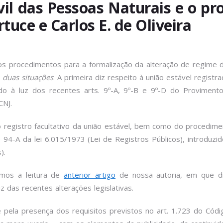
ivil das Pessoas Naturais e o p
artuce e Carlos E. de Oliveira
os procedimentos para a formalização da alteração de regime 
m
duas situações
. A primeira diz respeito à união estável registr
 à luz dos recentes arts. 9º-A, 9º-B e 9º-D do Provimento n
CNJ.
 registro facultativo da união estável, bem como do procedimen
4-A da lei 6.015/1973 (Lei de Registros Públicos), introduzi
).
mos a leitura de
anterior artigo
de nossa autoria, em que div
uz das recentes alterações legislativas.
e pela presença dos requisitos previstos no art. 1.723 do Có