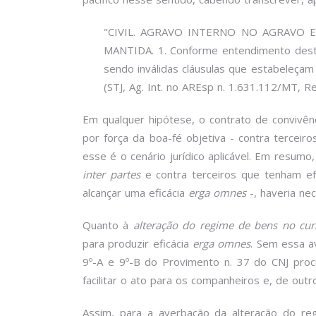
"CIVIL. AGRAVO INTERNO NO AGRAVO 
MANTIDA. 1. Conforme entendimento desta 
sendo inválidas cláusulas que estabeleçam
(STJ, Ag. Int. no AREsp n. 1.631.112/MT, R
Em qualquer hipótese, o contrato de convivênc
por força da boa-fé objetiva - contra terceir
esse é o cenário jurídico aplicável. Em resum
inter partes
e contra terceiros que tenham efe
alcançar uma eficácia
erga omnes
-, haveria nec
Quanto à
alteração do regime de bens no cur
para produzir eficácia
erga omnes
. Sem essa a
9º-A e 9º-B do Provimento n. 37 do CNJ procu
facilitar o ato para os companheiros e, de out
Assim, para a averbação da alteração do re