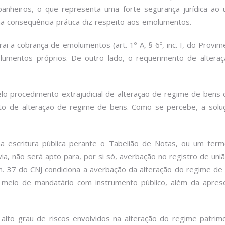
nheiros, o que representa uma forte segurança jurídica ao us
a consequência prática diz respeito aos emolumentos.
rai a cobrança de emolumentos (art. 1º-A, § 6º, inc. I, do Provi
emolumentos próprios. De outro lado, o requerimento de altera
lo procedimento extrajudicial de alteração de regime de bens
nto de alteração de regime de bens. Como se percebe, a soluç
 escritura pública perante o Tabelião de Notas, ou um term
via, não será apto para, por si só, averbação no registro de un
 n. 37 do CNJ condiciona a averbação da alteração do regime d
meio de mandatário com instrumento público, além da apres
alto grau de riscos envolvidos na alteração do regime patri