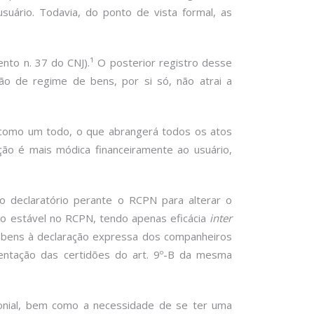
uário. Todavia, do ponto de vista formal, as
mento n. 37 do CNJ).¹ O posterior registro desse
ção de regime de bens, por si só, não atrai a
 como um todo, o que abrangerá todos os atos
ão é mais módica financeiramente ao usuário,
o declaratório perante o RCPN para alterar o
ião estável no RCPN, tendo apenas eficácia
inter
e bens à declaração expressa dos companheiros
entação das certidões do art. 9º-B da mesma
monial, bem como a necessidade de se ter uma