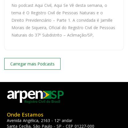
No podcast Aqui Civil, Aqui Se Vê desta semana, o
tema é O Registro Civil de Pessoas Naturais e o
Direito Previdenciário – Parte 1. A convidada é Jamille
Morais de Siqueira, Oficial do Registro Civil de Pessoas
Naturais do 37º Subdistrito – Aclimação/SP,
Carregar mais Podcasts
Onde Estamos
Avenida Angélica, 2163 - 12º andar
Santa Cecília, São Paulo - SP - CEP 01227-000